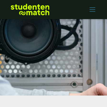
Home
Vacatures
Werkgevers
Contact
Inloggen
INSCHRIJVEN
English