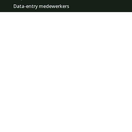
Data-entry medewerkers
Promotiemedewerkers / hostesses
Evenementenmedewerkers
Financieel medewerkers
Logistiek medewerkers
Notulisten
Vind een baan in
Zuid-Holland
Noord-Holland
Noord-Brabant
Gelderland
Utrecht
Overijssel