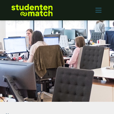
Home
Vacatures
Werkgevers
Contact
Inloggen
INSCHRIJVEN
English