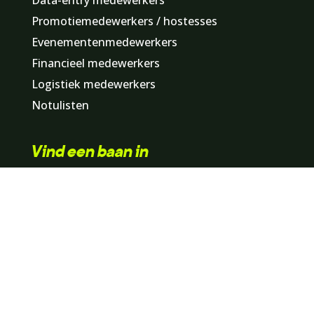
Data-entry medewerkers
Promotiemedewerkers / hostesses
Evenementenmedewerkers
Financieel medewerkers
Logistiek medewerkers
Notulisten
Vind een baan in
Zuid-Holland
Noord-Holland
Noord-Brabant
Gelderland
Utrecht
Overijssel
Limburg